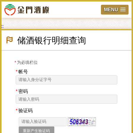
MENU
跳
:::
到
主
储酒银行明细查询
要
內
容
區
*
为必填栏位
塊
*
帐号
*
密码
*
验证码