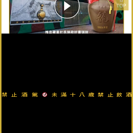
TOP
20公升金门高粱酒
1
2
3
4
5
›
»
总公司：082-325628（代表号） 客服专线：0800-033-823 金
门县政府烟酒检举专线：082-322976
金门酒厂实业股份有限公司版权所有 Copyright © Kinmen
Kaoliang Liquor Inc. All Rights Reserved.