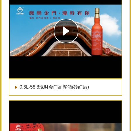
0.6L-58.8珑时金门高粱酒(砖红厝)