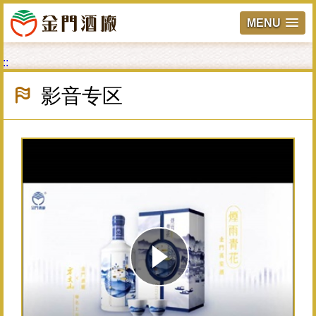
MENU
跳
:::
到
主
影音专区
要
內
容
區
塊