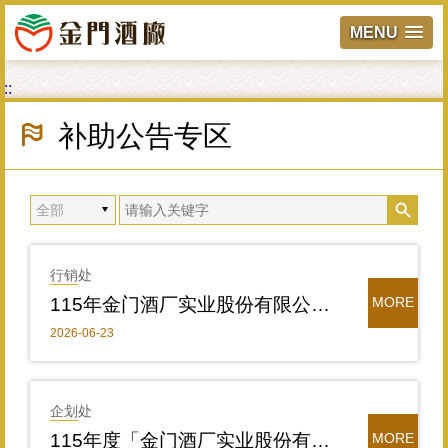
MENU
跳
:::
到
主
补助公告专区
要
內
容
區
塊
行销处
115年金门酒厂实业股份有限公司活动广告宣传赞助公告
MORE
2026-06-23
企划处
115年度「金门酒厂实业股份有限公司对机关、学校、民间团体补助经费作业要点」申请期间及方式
MORE